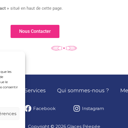
act »
situé en haut de cette page.
Nous Contacter
 que les
de
ue le
as consentir
ntact
Services
Qui sommes-nous ?
Me
Facebook
Instagram
férences
Copyright © 2026 Glaces Péepée