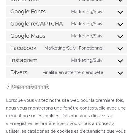
service
Consent
popup-
to
Google Fonts
Marketing/Suivi
Consent
maker
service
to
Google reCAPTCHA
Marketing/Suivi
wordpress
Consent
service
to
Google Maps
Marketing/Suivi
google-
Consent
service
fonts
to
Facebook
Marketing/Suivi, Fonctionnel
google-
Consent
service
recaptcha
to
Instagram
Marketing/Suivi
google-
Consent
service
maps
to
Divers
Finalité en attente d’enquête
facebook
Consent
service
to
7. Consentement
instagram
service
divers
Lorsque vous visitez notre site web pour la première fois,
nous vous montrerons une fenêtre contextuelle avec une
explication sur les cookies. Dès que vous cliquez sur
« Enregistrer les préférences » vous nous autorisez à
utiliser les catégories de cookies et d’extensions que vous